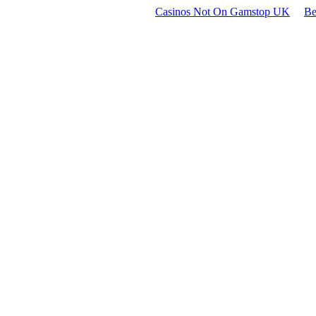
Casinos Not On Gamstop UK
Be