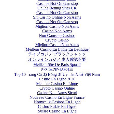
Casinos Not On Gamstop
Online Betting Sites UK
Casinos Not On Gamstop
Siti Casino Online Non Aams
Casinos Not On Gamstop
Migliori Casino Non Aams
Casino Non Aams
Non Gamstop Casinos
Crypto Casino
Migliori Casino Non Aams
Meilleur Casino En Ligne En Belgique
ライブカジノ ブラックジャック
オンラインカジノ 本人確認不要
Meilleur Site De Paris Sportif
카지노게임사이트
Top 10 Trang Cá độ Bóng đá Uy Tín Nhất Việt Nam
Casino En Ligne 2026
Meilleur Casino En Ligne
Crypto Casino Online
Casino Non Aams Sicuri
Nouveau Casino En Ligne France
Nouveaux Casinos En Ligne
Casino Fiable En Ligne
Suisse Casino En Ligne