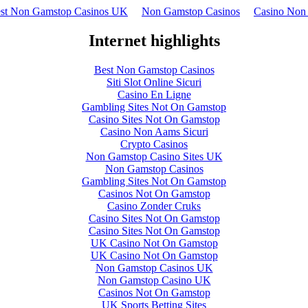
st Non Gamstop Casinos UK
Non Gamstop Casinos
Casino Non
Internet highlights
Best Non Gamstop Casinos
Siti Slot Online Sicuri
Casino En Ligne
Gambling Sites Not On Gamstop
Casino Sites Not On Gamstop
Casino Non Aams Sicuri
Crypto Casinos
Non Gamstop Casino Sites UK
Non Gamstop Casinos
Gambling Sites Not On Gamstop
Casinos Not On Gamstop
Casino Zonder Cruks
Casino Sites Not On Gamstop
Casino Sites Not On Gamstop
UK Casino Not On Gamstop
UK Casino Not On Gamstop
Non Gamstop Casinos UK
Non Gamstop Casino UK
Casinos Not On Gamstop
UK Sports Betting Sites