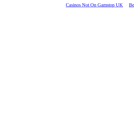
Casinos Not On Gamstop UK
Be