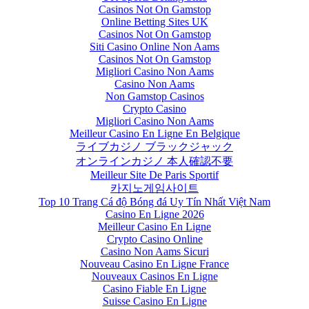
Casinos Not On Gamstop
Online Betting Sites UK
Casinos Not On Gamstop
Siti Casino Online Non Aams
Casinos Not On Gamstop
Migliori Casino Non Aams
Casino Non Aams
Non Gamstop Casinos
Crypto Casino
Migliori Casino Non Aams
Meilleur Casino En Ligne En Belgique
ライブカジノ ブラックジャック
オンラインカジノ 本人確認不要
Meilleur Site De Paris Sportif
카지노게임사이트
Top 10 Trang Cá độ Bóng đá Uy Tín Nhất Việt Nam
Casino En Ligne 2026
Meilleur Casino En Ligne
Crypto Casino Online
Casino Non Aams Sicuri
Nouveau Casino En Ligne France
Nouveaux Casinos En Ligne
Casino Fiable En Ligne
Suisse Casino En Ligne