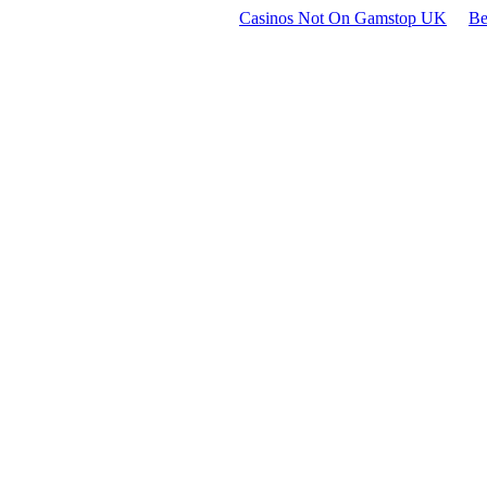
Casinos Not On Gamstop UK
Be